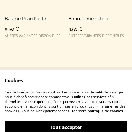
Baume Peau Nette
Baume Immortelle
9,50 €
9,50 €
AUTRES VARIANTES DISPONIBLES
AUTRES VARIANTES DISPONIBLES
Cookies
Conditions
Politique de
confidentialité
Ce site Internet utilise des cookies. Les cookies sont de petits fichiers qui
Politique de cookies
nous aident à comprendre comment vous utilisez nos services afin
d'améliorer votre expérience. Vous pouvez en savoir plus sur ces cookies
et contrôler la façon dont ils sont utilisés en cliquant sur « Paramètres des
cookies ». Vous pouvez également consulter notre
politique de cookies
.
Tout accepter