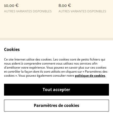
10,00 €
8,00 €
AUTRES VARIANTES DISPONIBLES
AUTRES VARIANTES DISPONIBLES
Cookies
Conditions
Politique de
confidentialité
Ce site Internet utilise des cookies. Les cookies sont de petits fichiers qui
Politique de cookies
nous aident à comprendre comment vous utilisez nos services afin
d'améliorer votre expérience. Vous pouvez en savoir plus sur ces cookies
et contrôler la façon dont ils sont utilisés en cliquant sur « Paramètres des
cookies ». Vous pouvez également consulter notre
politique de cookies
.
Tout accepter
©
2026
Mimi BzH
Paramètres de cookies
powered by