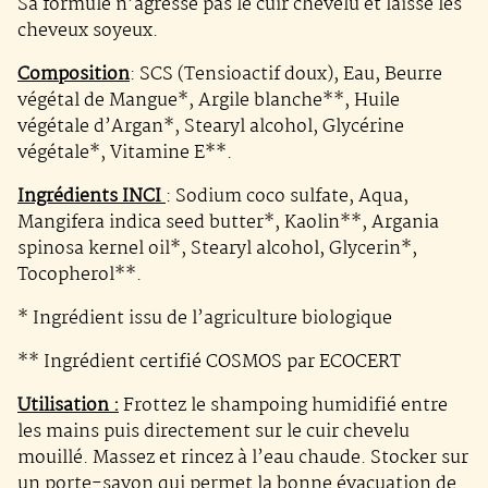
Sa formule n’agresse pas le cuir chevelu et laisse les
cheveux soyeux.
Composition
: SCS (Tensioactif doux), Eau, Beurre
végétal de Mangue*, Argile blanche**, Huile
végétale d’Argan*, Stearyl alcohol, Glycérine
végétale*, Vitamine E**.
Ingrédients INCI
: Sodium coco sulfate, Aqua,
Mangifera indica seed butter*, Kaolin**, Argania
spinosa kernel oil*, Stearyl alcohol, Glycerin*,
Tocopherol**.
* Ingrédient issu de l’agriculture biologique
** Ingrédient certifié COSMOS par ECOCERT
Utilisation :
Frottez le shampoing humidifié entre
les mains puis directement sur le cuir chevelu
mouillé. Massez et rincez à l’eau chaude. Stocker sur
un porte-savon qui permet la bonne évacuation de